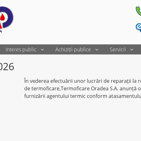
Interes public
Achiziții publice
Servicii
2026
În vederea efectuării unor lucrări de reparații la 
de termoficare,Termoficare Oradea S.A. anunță o
furnizării agentului termic conform atasamentulu