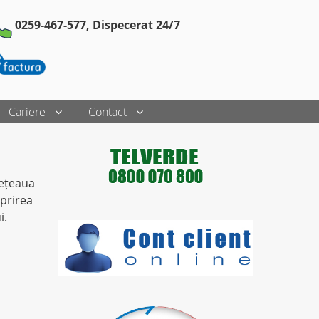
0259-467-577,
Dispecerat 24/7
Cariere
Contact
rețeaua
prirea
i.