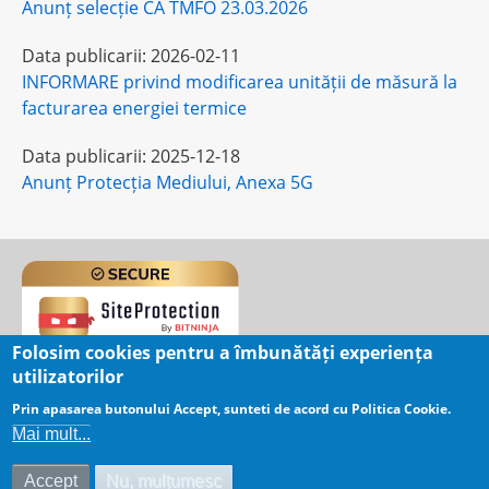
Anunț selecție CA TMFO 23.03.2026
Data publicarii:
2026-02-11
INFORMARE privind modificarea unității de măsură la
facturarea energiei termice
Data publicarii:
2025-12-18
Anunț Protecția Mediului, Anexa 5G
Folosim cookies pentru a îmbunătăți experiența
utilizatorilor
User
Log in
Prin apasarea butonului Accept, sunteti de acord cu Politica Cookie.
menu
Mai mult...
Date distributie energie electrica
(acces restrictionat)
Accept
Nu, mulțumesc